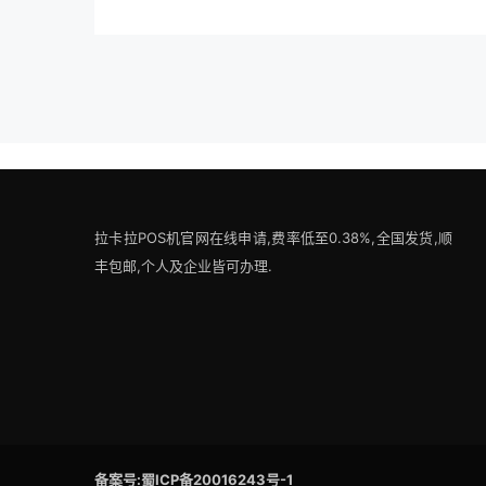
拉卡拉POS机官网在线申请,费率低至0.38%,全国发货,顺
丰包邮,个人及企业皆可办理.
备案号:蜀ICP备20016243号-1