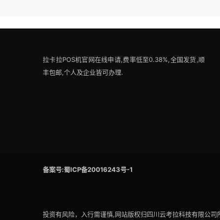
拉卡拉POS机官网在线申请,费率低至0.38%,全国发货,顺
丰包邮,个人及企业皆可办理.
备案号:蜀ICP备20016243号-1
投资有风险，入行需谨慎,网站版权归四川云考拉科技有限公司