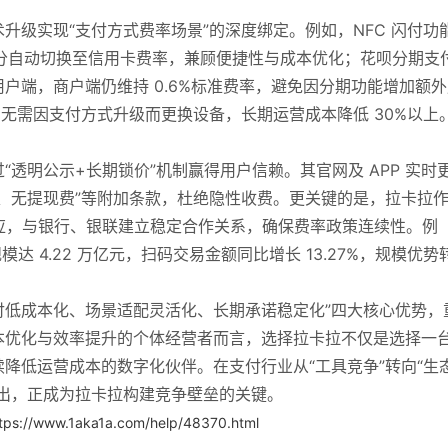
升级实现“支付方式费率场景”的深度绑定。例如，NFC 闪付功
超过部分自动切换至信用卡费率，兼顾便捷性与成本优化；花呗分期支
户端，商户端仍维持 0.6%标准费率，避免因分期功能增加额外
户无需因支付方式升级而更换设备，长期运营成本降低 30%以上
透明公示+长期锁价”机制赢得用户信赖。其官网及 APP 实时
、无提现费”等附加条款，杜绝隐性收费。更关键的是，拉卡拉
模效应，与银行、银联建立稳定合作关系，确保费率政策连续性。例
达 4.22 万亿元，扫码交易金额同比增长 13.27%，规模优势
支付低成本化、场景适配灵活化、长期承诺稳定化”四大核心优势，
本优化与效率提升的个体经营者而言，选择拉卡拉不仅是选择一
降低运营成本的数字化伙伴。在支付行业从“工具竞争”转向“生
出，正成为拉卡拉构建竞争壁垒的关键。
tps://www.1aka1a.com/help/48370.html