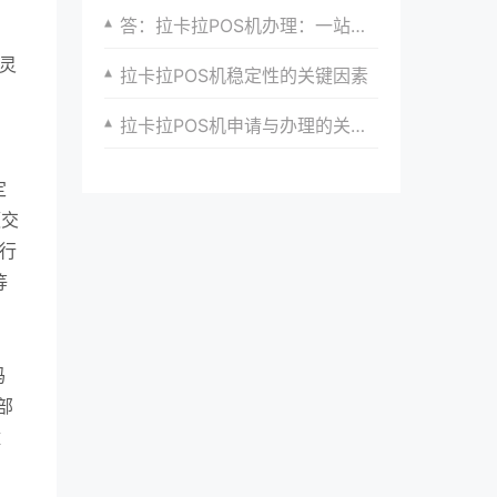
答：拉卡拉POS机办理：一站式解决支付问题
灵
拉卡拉POS机稳定性的关键因素
拉卡拉POS机申请与办理的关联与要点梳理
定
额交
银行
等
码
部
摊