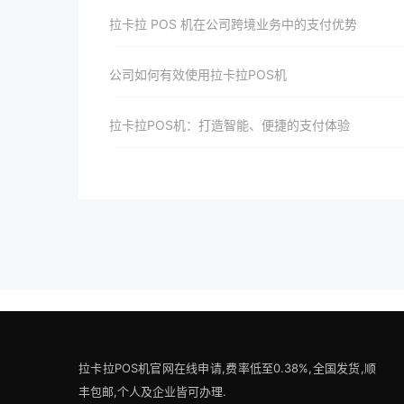
拉卡拉 POS 机在公司跨境业务中的支付优势
公司如何有效使用拉卡拉POS机
拉卡拉POS机：打造智能、便捷的支付体验
拉卡拉POS机官网在线申请,费率低至0.38%,全国发货,顺
丰包邮,个人及企业皆可办理.