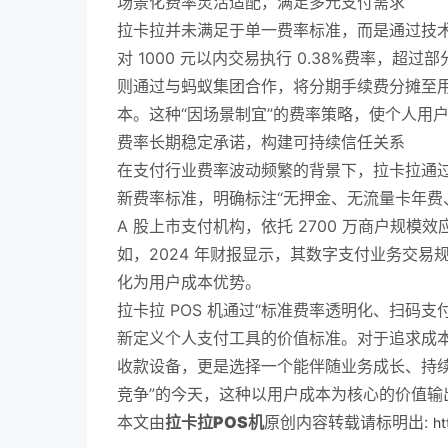
场景化费率灵活适配，满足多元支付需求
拉卡拉并未满足于单一费率标准，而是通过技术
对 1000 元以内交易执行 0.38%费率，
则通过与蚂蚁集团合作，将分期手续费分摊至用
本。这种“因场景制宜”的费率策略，使个人用
费率长期稳定承诺，构建可持续信任关系
在支付行业费率波动频繁的背景下，拉卡拉通过“
新费率标准，明确标注“无押金、无流量卡年费
A 股上市支付机构，依托 2700 万商户规
如，2024 年财报显示，其数字支付业务交易规模
化为用户成本优势。
拉卡拉 POS 机通过“标准费率透明化、扫码
新定义个人支付工具的价值标准。对于追求成
收款设备，更是选择一个能伴随业务成长、持续
竞争”的今天，这种以用户成本为核心的价值输
本文由
拉卡拉POS机
原创内容转载请标明出:
ht