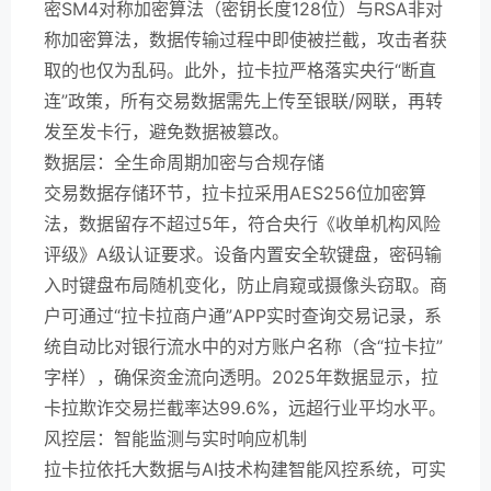
密SM4对称加密算法（密钥长度128位）与RSA非对
称加密算法，数据传输过程中即使被拦截，攻击者获
取的也仅为乱码。此外，拉卡拉严格落实央行“断直
连”政策，所有交易数据需先上传至银联/网联，再转
发至发卡行，避免数据被篡改。
数据层：全生命周期加密与合规存储
交易数据存储环节，拉卡拉采用AES256位加密算
法，数据留存不超过5年，符合央行《收单机构风险
评级》A级认证要求。设备内置安全软键盘，密码输
入时键盘布局随机变化，防止肩窥或摄像头窃取。商
户可通过“拉卡拉商户通”APP实时查询交易记录，系
统自动比对银行流水中的对方账户名称（含“拉卡拉”
字样），确保资金流向透明。2025年数据显示，拉
卡拉欺诈交易拦截率达99.6%，远超行业平均水平。
风控层：智能监测与实时响应机制
拉卡拉依托大数据与AI技术构建智能风控系统，可实