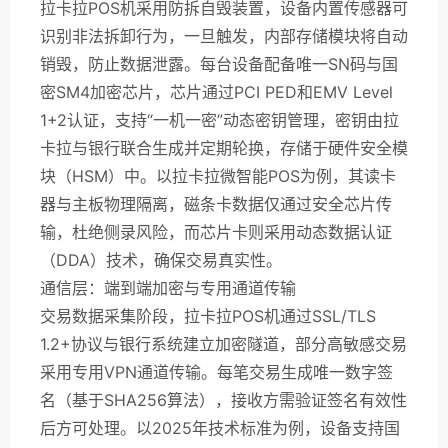
拉卡拉POS机采用防拆自毁装置，设备内置传感器可
识别非法拆卸行为，一旦触发，内部存储模块将自动
销毁，防止数据泄露。每台设备配备唯一SN码与国
密SM4加密芯片，芯片通过PCI PED和EMV Level
1+2认证，支持“一机一密”动态密钥管理，密钥由拉
卡拉与银行联合生成并定期轮换，存储于硬件安全模
块（HSM）中。以拉卡拉微智能POS为例，其读卡
器与主板物理隔离，磁条卡数据仅通过安全芯片传
输，杜绝侧录风险，而芯片卡则采用动态数据认证
（DDA）技术，确保交易真实性。
通信层：端到端加密与专用通道传输
交易数据采集阶段，拉卡拉POS机通过SSL/TLS
1.2+协议与银行系统建立加密隧道，部分高敏感交易
采用专用VPN通道传输。每笔交易生成唯一数字签
名（基于SHA256算法），接收方需验证签名有效性
后方可处理。以2025年技术标准为例，设备支持国