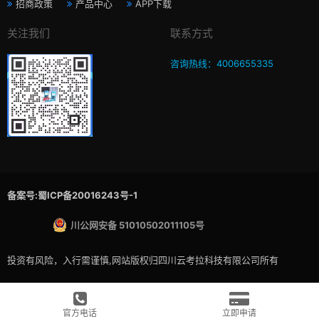
招商政策
产品中心
APP下载
关注我们
联系方式
咨询热线：4006655335
备案号:蜀ICP备20016243号-1
川公网安备 51010502011105号
投资有风险，入行需谨慎,网站版权归四川云考拉科技有限公司所有
官方电话
立即申请