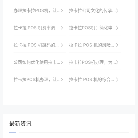
办理拉卡拉POS机，让您的支付过程更加高效便捷
拉卡拉公司文化的传承与发展
拉卡拉 POS 机费率调整的影响与应对策略
拉卡拉POS机：简化申请流程，提升支付体验
拉卡拉 POS 机跳码的预防策略
拉卡拉 POS 机的风险防控功能解析
公司如何优化使用拉卡拉 POS 机
拉卡拉POS机办理，为您的店铺带来更多新客户
拉卡拉POS机办理，让您的商业更加便捷
拉卡拉 POS 机的综合价值体现与可持续发展
最新资讯