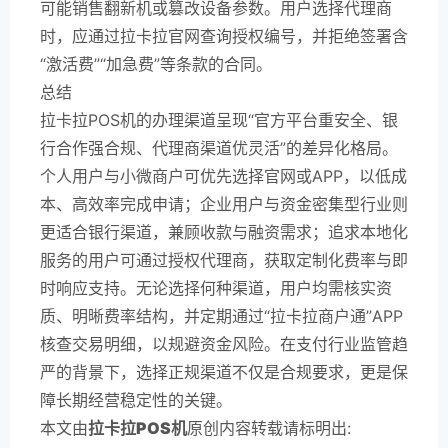
可能销售翻新机或篡改设备参数。用户选择代理商
时，应通过拉卡拉官网查询授权编号，并拒绝签署含
“激活费”“加急费”等条款的合同。
总结
拉卡拉POS机的办理渠道呈现“官方平台重安全、银
行合作强合规、代理商渠道优灵活”的差异化格局。
个人用户与小微商户可优先选择官网或APP，以低成
本、高效率完成申请；企业用户与资金密集型行业则
更适合银行渠道，兼顾收款与融资需求；追求本地化
服务的用户可通过授权代理商，获取定制化费率与即
时响应支持。无论选择何种渠道，用户均需核实资
质、明晰费率结构，并定期通过“拉卡拉商户通”APP
核查交易明细，以规避资金风险。在支付行业监管趋
严的背景下，选择正规渠道不仅是合规要求，更是保
障长期经营稳定性的关键。
本文由
拉卡拉POS机
原创内容转载请标明出: