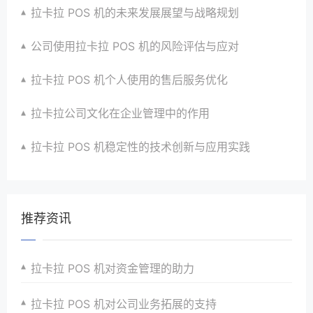
拉卡拉 POS 机的未来发展展望与战略规划
公司使用拉卡拉 POS 机的风险评估与应对
拉卡拉 POS 机个人使用的售后服务优化
拉卡拉公司文化在企业管理中的作用
拉卡拉 POS 机稳定性的技术创新与应用实践
推荐资讯
拉卡拉 POS 机对资金管理的助力
拉卡拉 POS 机对公司业务拓展的支持