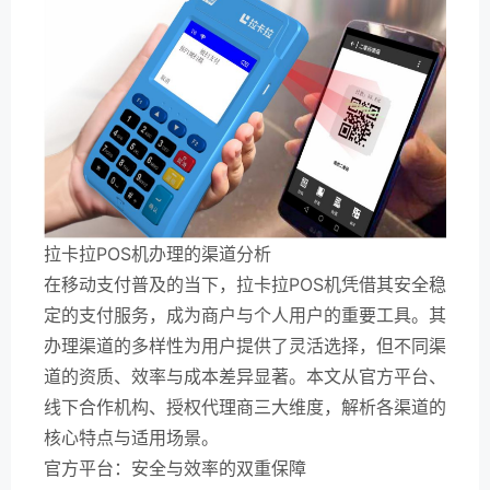
拉卡拉POS机办理的渠道分析
在移动支付普及的当下，拉卡拉POS机凭借其安全稳
定的支付服务，成为商户与个人用户的重要工具。其
办理渠道的多样性为用户提供了灵活选择，但不同渠
道的资质、效率与成本差异显著。本文从官方平台、
线下合作机构、授权代理商三大维度，解析各渠道的
核心特点与适用场景。
官方平台：安全与效率的双重保障