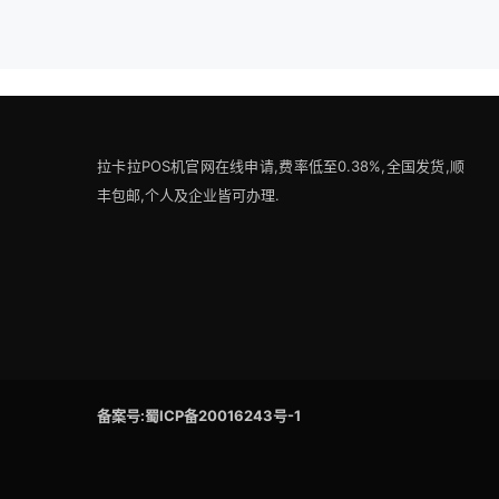
拉卡拉POS机官网在线申请,费率低至0.38%,全国发货,顺
丰包邮,个人及企业皆可办理.
备案号:蜀ICP备20016243号-1