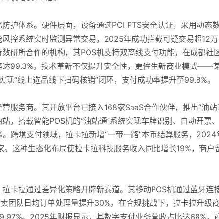
护体系。硬件层面，设备通过PCI PTS安全认证，采用动态
风控系统实时监测异常交易，2025年成功拦截可疑交易超12万
数研所合作的机构，其POS机支持双离线支付功能，在成都社
达99.3%。技术革新不仅提升安全性，更催生新商业模式——
，实现“线上选品线下扫码核销”闭环，支付成功率提升至99.8%。
服务商。其开放平台已接入168家SaaS合作伙伴，推出“油站
油站，搭载智能POS机的“油站通”系统实现车牌识别、自动开票
。跨境支付领域，拉卡拉新增“一带一路”本币结算服务，2024
万家。这种生态化布局使拉卡拉科技服务收入同比增长19%，商户
拉卡拉通过差异化策略开辟新赛道。其移动POS机通过蓝牙连
外卖团队日均订单处理量提升30%。在合规挑战下，拉卡拉升级
.97%。2025年财报显示，其数字支付业务营收占比达68%，