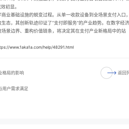
成效初显。
字商业基础设施的蜕变过程。从单一收款设备到全场景支付入口
生态，其创新轨迹印证了“支付即服务”的产业趋势。在数字经
破场景边界、重构价值链条，将决定其在支付产业新格局中的站
tps://www.1aka1a.com/help/48291.html
行业格局的影响
返回
长与用户需求满足