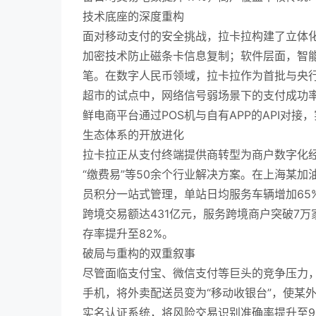
技术底座的深度重构
面对移动支付的安全挑战，拉卡拉构建了立体化防
加密技术防止磁条卡信息复制；软件层面，智能
笔。在数字人民币领域，拉卡拉作为首批与央行
超市的试点中，网络信号弱场景下的支付成功率
鲜电商平台通过POS机与自有APP的API对接
生态体系的开放进化
拉卡拉正从支付终端提供商转型为商户数字化经营
“缴费易”等50余个行业解决方案。在上海某加
员积分一站式管理，单站日均服务车辆增加65%
跨境交易额达431亿元，服务跨境商户突破7
存率提升至82%。
破局与重构的双重叙事
尽管面临支付宝、微信支付等巨头的竞争压力，
手机，将外卖配送员变为“移动收银台”，使某
实名认证系统，将风险交易识别准确率提升至99