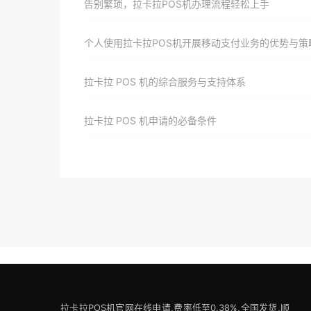
告别繁琐，拉卡拉POS机办理流程轻松上手
个人使用拉卡拉POS机开展移动支付业务的优势与策
拉卡拉 POS 机的综合服务与支持体系
拉卡拉 POS 机申请的必备条件
拉卡拉POS机官网在线申请,费率低至0.38%,全国发货,顺