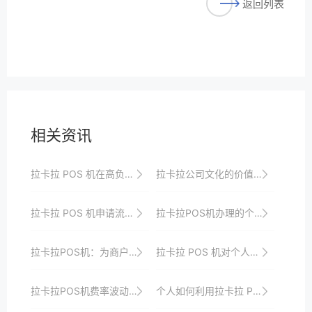
返回列表
相关资讯
拉卡拉 POS 机在高负荷下的稳定性表现
拉卡拉公司文化的价值观传播策略
拉卡拉 POS 机申请流程简化解析
拉卡拉POS机办理的个性化服务需求与实现方式
拉卡拉POS机：为商户提供全方位的支付安全保障
拉卡拉 POS 机对个人创业和公司发展的支付支持比较
拉卡拉POS机费率波动对市场的影响及应对策略
个人如何利用拉卡拉 POS 机增加收入