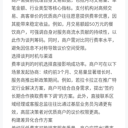
笔金额、行业类型等核心指标。支付机构对高频交
易、高客单价的优质商户往往愿意提供费率优惠，因
其能带来稳定收益。例如，月交易额超50万元的餐
饮商户，可强调自身对服务商流水贡献的持续性，以
此作为谈判筹码。同时，商户需对比同行费率水平，
避免因信息不对称导致议价空间受限。
选择谈判时机与渠道
费率谈判的时机选择直接影响成功率。商户可在以下
场景发起协商：续约前3个月、交易量显著增长时、
服务商推出新政策期间。例如，若拉卡拉正在推广特
定行业解决方案，商户可结合自身需求，提出“签约
长期合作换取费率下调”的方案。此外，直接联系区
域经理或客服总监往往比通过基层业务员沟通更有
效，高层决策者对优质商户的议价权限更高。
构建差异化合作方案
单纯压低费率可能损害服务质量，商户应提出“费率