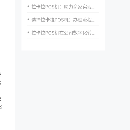
拉卡拉POS机：助力商家实现智慧化转型
选择拉卡拉POS机：办理流程一目了然
拉卡拉POS机在公司数字化转型中的角色
关
这
支
缩
。
一