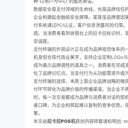
种“以用户为中心”的服务承诺。
数据安全是支付领域的生命线，也是品牌信任的
企业构建起金融级安全屏障。某珠宝品牌曾因
付系统通过PCI认证，客户信息泄露风险归零
感。当消费者看到收银台上的拉卡拉标识时，潜
忠诚度。
支付终端的外观设计正在成为品牌视觉体系的一
机身契合现代商业美学，支持企业定制LOGo
成为展示品牌调性的道具之一。消费者在完成
化了品牌记忆点。当支付行为从功能需求升级
支付终端的选择，本质上是企业品牌战略的微观
付环节转化为品牌价值的传播渠道。当企业不再
时，每一次交易都成为品牌与消费者对话的契
者口碑，为企业构筑起难以复制的竞争优势。在
擎。
本文由
拉卡拉POS机
原创内容转载请标明出:
ht