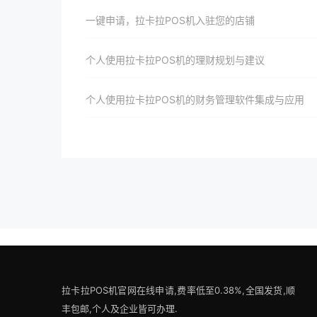
一键申请，拉卡拉POS机入驻您的店铺
个人使用拉卡拉POS机的理财规划与建议
个人使用拉卡拉POS机的财务管理软件集成与应用
拉卡拉POS机官网在线申请,费率低至0.38%,全国发货,顺
丰包邮,个人及企业皆可办理.