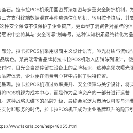
基石。拉卡拉POS机采用国密算法加密与多重安全防护机制，
第三方支付终端数据泄露事件遭遇信任危机，转用拉卡拉后，其
。这种安全保障不仅保护了企业资产，更重塑了消费者对品牌的信
意识中会将其与“安全可靠”划等号，这种认知积累最终转化为
部分。拉卡拉POS机采用极简主义设计语言，哑光材质与流线
与品牌色。某高端零售品牌将拉卡拉POS机融入店铺陈列设计，
支付时，目光会自然停留在设备上的品牌标识，这种高频次曝光
为品牌体验，企业便在消费者心智中占据了独特位置。
呈现。拉卡拉POS机通过效率提升、安全保障与美学设计，将
将POS机视为成本中心，而是作为品牌资产的一部分进行运营
机。这种战略思维下的品牌升级，最终会沉淀为市场认可度与消
支付即服务的时代，拉卡拉POS机正成为企业品牌跃升的隐形
tps://www.1aka1a.com/help/48055.html