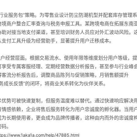
行业服务包”策略。为零售业设计防尘防潮机型并配套库存管理
跨境商户整合汇率查询与税务申报工具。某跨境电商在拓展东南
协助对接当地支付渠道，甚至培训财务人员应对外汇波动风险。
从支付工具升级为经营助手，显著提升用户迁移成本。
用户经营层面。根据交易流水、使用年限等维度划分用户等级，
可享受专属客服经理、定期经营数据分析报告，甚至参与行业峰
得客流分析报告后，调整商品陈列与促销策略，月销售额提升
服务成长反馈”的闭环，将商业关系转化为伙伴关系。
术优势可被快速复制，但服务温度难以替代。通过快速响应解决
育情感依赖，企业将售后服务转化为用户忠诚度的孵化器。当用
成为长期使用者，更会成为品牌传播者，这种由内而外的忠诚度
密码。
tps://www.1aka1a.com/help/47885.html