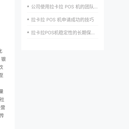
公司使用拉卡拉 POS 机的团队培训要点
拉卡拉 POS 机申请成功的技巧
拉卡拉POS机稳定性的长期保障机制
化
、银
饮
至
量
某社
经营
传