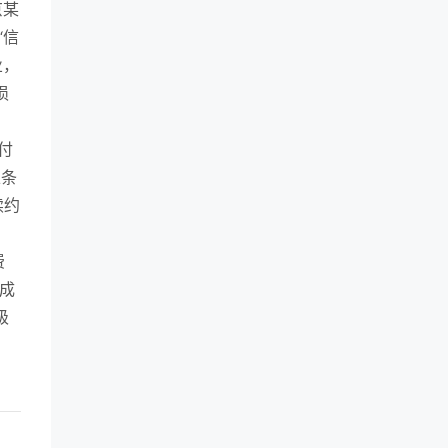
京某
“信
业，
损
付
王条
续约
费
成
级