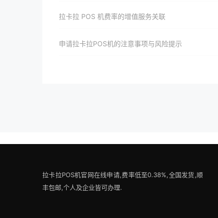
拉卡拉 POS 机费率的增值服务关联
申请拉卡拉POS机的注意事项与风险提示
拉卡拉POS机官网在线申请,费率低至0.38%,全国发货,顺
丰包邮,个人及企业皆可办理.