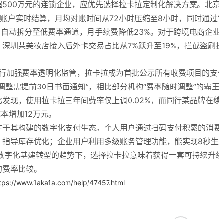
500万元的连锁企业，应优先选择拉卡拉定制化解决方案。北
子账户实时结算，月均对账时间从72小时压缩至8小时，同时通过
易自动拆分至低费率通道，月手续费降低23%。对于跨境电商企
深圳某美妆店接入后外卡交易占比从7%跃升至19%，拦截盗刷
央行加强费率透明化监管，拉卡拉成为首批公示所有收费项目的支
整需提前30日书面通知”，相比部分机构“费率随时调整”的霸
发现，使用拉卡拉三年间费率仅上调0.02%，而同行某品牌在
成本增加12万元。
在于其构建的数字化支付生态。个人用户通过扫码支付积累的消
，指导库存优化；企业用户利用多级账务管理功能，能实现8秒生
数字化基建转型的趋势下，选择拉卡拉意味着获得一套可持续升
的费率比较。
tps://www.1aka1a.com/help/47457.html