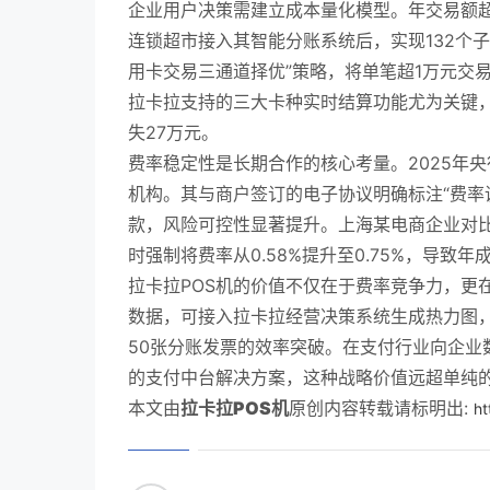
企业用户决策需建立成本量化模型。年交易额超
连锁超市接入其智能分账系统后，实现132个
用卡交易三通道择优”策略，将单笔超1万元交
拉卡拉支持的三大卡种实时结算功能尤为关键，
失27万元。
费率稳定性是长期合作的核心考量。2025年
机构。其与商户签订的电子协议明确标注“费率调
款，风险可控性显著提升。上海某电商企业对比
时强制将费率从0.58%提升至0.75%，导致年
拉卡拉POS机的价值不仅在于费率竞争力，更
数据，可接入拉卡拉经营决策系统生成热力图
50张分账发票的效率突破。在支付行业向企业
的支付中台解决方案，这种战略价值远超单纯
本文由
拉卡拉POS机
原创内容转载请标明出:
ht