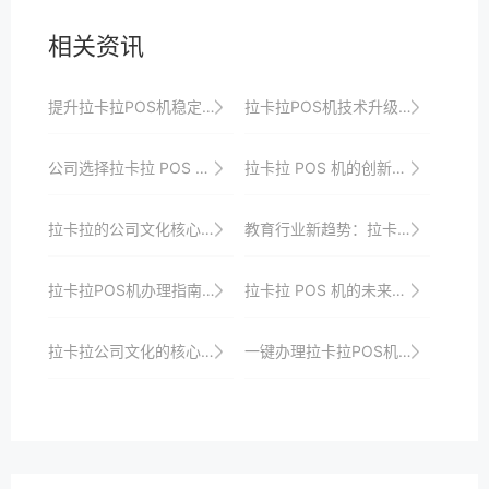
相关资讯
提升拉卡拉POS机稳定性的软件升级
拉卡拉POS机技术升级，引领支付新潮流
公司选择拉卡拉 POS 机的战略决策因素
拉卡拉 POS 机的创新服务模式与用户价值创造
拉卡拉的公司文化核心与价值观
教育行业新趋势：拉卡拉POS机助力学费收缴
拉卡拉POS机办理指南：快速解决你的支付问题
拉卡拉 POS 机的未来发展战略与市场布局
拉卡拉公司文化的核心价值观与理念解读
一键办理拉卡拉POS机，轻松进入移动支付时代