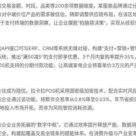
取交易金额、时段、品类等200余项数据维度。某服装品牌通过
市对中端价位产品的需求被低估，随即调整供应链布局，在该区
基于支付终端的数据洞察，让企业摆脱“拍脑袋决策”，实现从经验
PI接口可与ERP、CRM等系统无缝对接，构建“支付+营销+管
统，推出“满50减5”的支付即享优惠，3个月内复购率提升35%
POS机支持的分期付款功能，让高端家电企业将客单价3万元的产
。
往成为隐忧。拉卡拉POS机采用国密级加密技术，配合实时风
业通过该功能，将欺诈交易率从0.8%降至0.03%，年节省损
专注地投入市场开拓，而非为风险管控消耗资源。
为企业业务拓展的“数字中枢”。它通过效率提升释放产能、数据
安全，构建起覆盖交易全链条的赋能体系。在消费升级与产业变