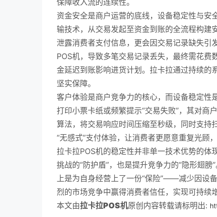
保障收入流的连续性。
资金安全是商户运营的底线，设备稳定性与安全
输技术，从交易发起至资金到账的全流程构建
泄露消费者支付信息，更会因交易记录缺失引
POS机，导致多笔交易记录丢失，最终需花费
金延迟到账影响进货计划。拉卡拉通过持续的
坚实保障。
客户体验是商户竞争力的核心，而设备稳定性是
打印小票卡纸或频繁提示“交易失败”，其对商
算法，将交易响应时间压缩至秒级，同时支持扫
“无感式”支付体验，让消费者更愿意重复光顾
拉卡拉POS机的稳定性并非单一技术优势的体
挑战的“防护盾”，也是提升竞争力的“隐形翅
上是为自身经营上了一份“保险”——减少因设
烈的市场竞争中赢得消费者信任，实现可持续
本文由
拉卡拉POS机
原创内容转载请标明出:
ht