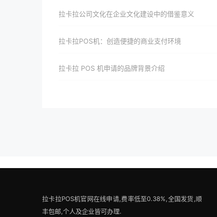
拉卡拉公司文化在企业文化建设中的借鉴意义
拉卡拉POS机：创造便捷的商业支付环境
拉卡拉 POS 机申请的品牌背景介绍
拉卡拉POS机官网在线申请,费率低至0.38%,全国发货,顺
丰包邮,个人及企业皆可办理.