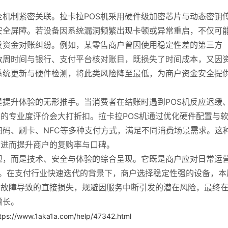
机制紧密关联。拉卡拉POS机采用硬件级加密芯片与动态密钥
安全屏障。若设备因系统漏洞频繁出现卡顿或异常重启，不仅可
发资金对账纠纷。例如，某零售商户曾因使用稳定性差的第三方
数周时间与银行、支付平台核对账目，既损失了时间成本，又因
系统更新与硬件检测，将此类风险降至最低，为商户资金安全提
提升体验的无形推手。当消费者在结账时遇到POS机反应迟缓
户的专业度评价会大打折扣。拉卡拉POS机通过优化硬件配置与
码、刷卡、NFC等多种支付方式，满足不同消费场景需求。这
，进而提升商户的复购率与口碑。
现，而是技术、安全与体验的综合呈现。它既是商户应对日常运
膀”。在支付行业快速迭代的背景下，商户选择稳定性强的设备，本
备故障导致的直接损失，规避因服务中断引发的潜在风险，最终
增长。
tps://www.1aka1a.com/help/47342.html