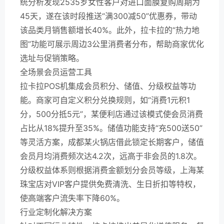
统分析发现2535岁女性客户对进口面膜复购周期为
45天，遂在该时段推送“满300减50”优惠券，带动
该品类月销售额增长40%。此外，拉卡拉的“热力地
图”功能可展示周边3公里消费者分布，帮助商家优化
选址与促销策略。
全场景会员运营工具
拉卡拉POS机集成会员积分、储值、分级权益等功
能。商家可自定义积分兑换规则，如“消费1元积1
分，500分抵5元”，某便利店通过该模式使会员消费
占比从18%提升至35%。储值功能支持“充500送50”
等灵活方案，成都某火锅店借此锁定长期客户，储值
会员月均消费频次达4.2次，远高于非会员的1.8次。
分级权益体系则根据消费金额划分会员等级，上海某
珠宝店对VIP客户提供免费清洗、生日折扣等特权，
使高端客户流失率下降60%。
行业定制化解决方案