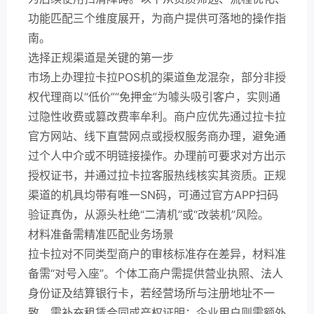
功能匹配三个维度展开，为商户提供可落地的操作指
南。
选择正规渠道是关键的第一步
市场上办理拉卡拉POS机的渠道鱼龙混杂，部分非授
权代理商以“低价”“免押金”为噱头吸引客户，实则通
过隐性收费或篡改费率牟利。商户应优先通过拉卡拉
官方网站、线下直营网点或授权服务商办理，避免通
过个人中介或不明链接操作。办理前可要求对方出示
授权证书，并通过拉卡拉客服热线核实其资质。正规
渠道的机具均带有唯一SN码，可通过官方APP扫码
验证真伪，从源头杜绝“二清机”或“改装机”风险。
材料准备需精准匹配业务场景
拉卡拉对不同类型商户的审核标准存在差异，材料准
备需“对号入座”。个体工商户需提供营业执照、法人
身份证及结算银行卡，若经营场所与注册地址不一
致，需补充租赁合同或产权证明；企业用户则需额外