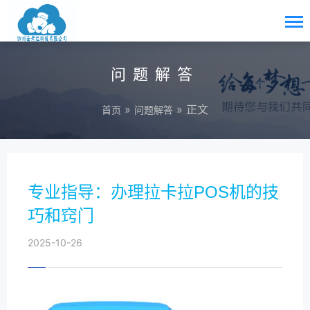
问题解答
»
» 正文
首页
问题解答
专业指导：办理拉卡拉POS机的技
巧和窍门
2025-10-26