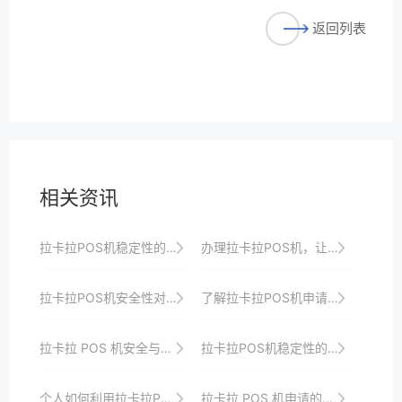
返回列表
相关资讯
拉卡拉POS机稳定性的技术创新
办理拉卡拉POS机，让您的店铺拥有更好的支付体验
拉卡拉POS机安全性对用户资金的保护机制
了解拉卡拉POS机申请的基本要求
拉卡拉 POS 机安全与用户信任
拉卡拉POS机稳定性的关键因素
个人如何利用拉卡拉POS机提升生活便利性
拉卡拉 POS 机申请的材料准备与注意事项