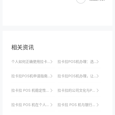
相关资讯
个人如何正确使用拉卡拉POS机进行支付？
拉卡拉POS机办理：选择高效支付终端
拉卡拉POS机申请指南，助你轻松上手
拉卡拉POS机办理，让您的店铺更加现代化
拉卡拉 POS 机稳定性对业务的重要性
拉卡拉的公司文化与POS机行业社会责任的践行路径
拉卡拉 POS 机在个人跨境支付中的应用
拉卡拉 POS 机与银行安全合作模式